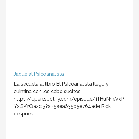
Jaque al Psicoanalista
La secuela al libro El Psicoanalista llego y
culmina con los cabo sueltos.
https://open.spotify.com/episode/1fHuNheVxP
YxiSvYQa2ci5?si=5aea635b5e764ade Rick
después …