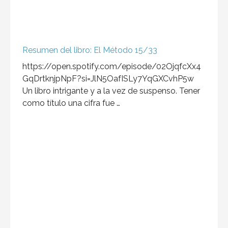
Resumen del libro: El Método 15/33
https://open.spotify.com/episode/02OjqfcXx4
GqDrtknjpNpF?si=JlN5OafISLy7YqGXCvhP5w
Un libro intrigante y a la vez de suspenso. Tener
como título una cifra fue …