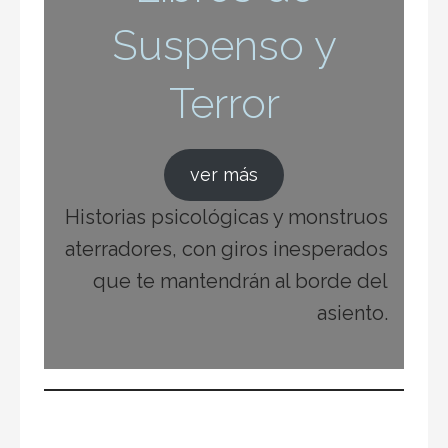
Suspenso y
Terror
ver más
Historias psicológicas y monstruos
aterradores, con giros inesperados
que te mantendrán al borde del
asiento.