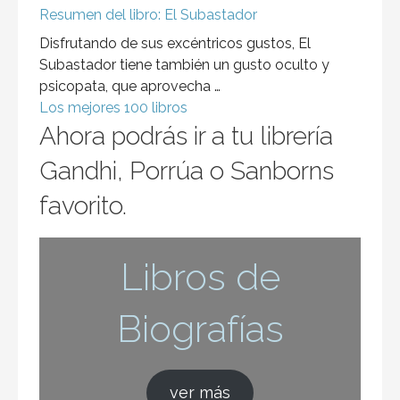
Resumen del libro: El Subastador
Disfrutando de sus excéntricos gustos, El
Subastador tiene también un gusto oculto y
psicopata, que aprovecha …
Los mejores 100 libros
Ahora podrás ir a tu librería
Gandhi, Porrúa o Sanborns
favorito.
Libros de
Biografías
ver más