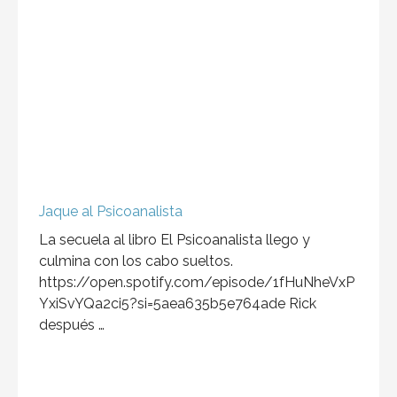
Jaque al Psicoanalista
La secuela al libro El Psicoanalista llego y
culmina con los cabo sueltos.
https://open.spotify.com/episode/1fHuNheVxP
YxiSvYQa2ci5?si=5aea635b5e764ade Rick
después …