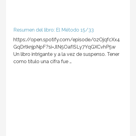
Resumen del libro: El Método 15/33
https://open.spotify.com/episode/02OjqfcXx4
GqDrtknjpNpF?si=JlN5OafISLy7YqGXCvhP5w
Un libro intrigante y a la vez de suspenso. Tener
como título una cifra fue …