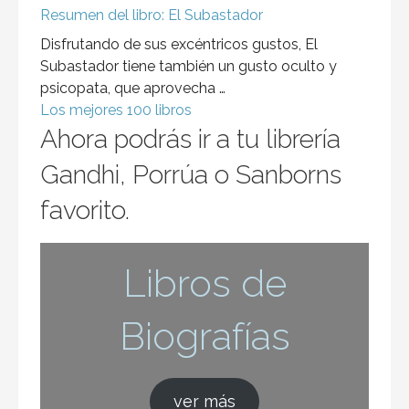
Resumen del libro: El Subastador
Disfrutando de sus excéntricos gustos, El
Subastador tiene también un gusto oculto y
psicopata, que aprovecha …
Los mejores 100 libros
Ahora podrás ir a tu librería
Gandhi, Porrúa o Sanborns
favorito.
Libros de
Biografías
ver más