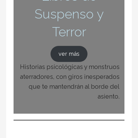
Suspenso y
Terror
ver más
Historias psicológicas y monstruos
aterradores, con giros inesperados
que te mantendrán al borde del
asiento.