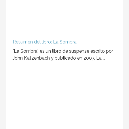
Resumen del libro: La Sombra
"La Sombra" es un libro de suspense escrito por
John Katzenbach y publicado en 2007. La …
Christine
Esta novela es de mis favoritas del repertorio de
Stephen King y quizás no tan fan …