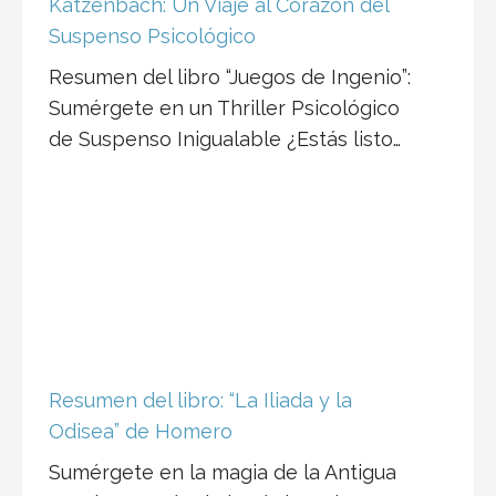
Sumérgete en un Thriller Psicológico
de Suspenso Inigualable ¿Estás listo…
Resumen del libro: “La Iliada y la
Odisea” de Homero
Sumérgete en la magia de la Antigua
Grecia a través de las épicas de
Homero, “La Iliada y la Odisea”. Estas
joyas literarias no solo nos transportan
a un mundo de héroes y dioses, sino