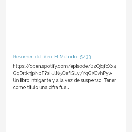
Resumen del libro: El Método 15/33
https://open.spotify.com/episode/02OjqfcXx4
GqDrtknjpNpF?si=JlN5OafISLy7YqGXCvhP5w
Un libro intrigante y a la vez de suspenso. Tener
como título una cifra fue …