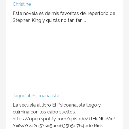
Jaque al Psicoanalista
La secuela al libro El Psicoanalista llego y
culmina con los cabo sueltos.
https://open.spotify.com/episode/1fHuNheVxP
YxiSvYQa2ci5?si=5aea635b5e764ade Rick
después …