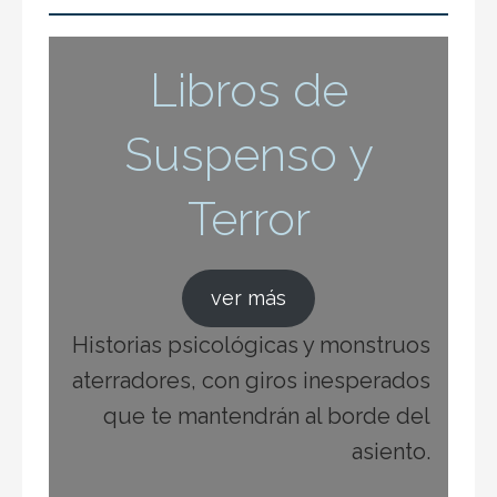
Suspenso y
Terror
ver más
Historias psicológicas y monstruos
aterradores, con giros inesperados
que te mantendrán al borde del
asiento.