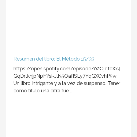
Resumen del libro: El Método 15/33
https://open.spotify.com/episode/02OjqfcXx4
GqDrtknjpNpF?si=JlN5OafISLy7YqGXCvhP5w
Un libro intrigante y a la vez de suspenso. Tener
como título una cifra fue …