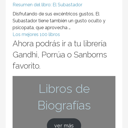
Resumen del libro: El Subastador
Disfrutando de sus excéntricos gustos, El
Subastador tiene también un gusto oculto y
psicopata, que aprovecha …
Los mejores 100 libros
Ahora podrás ir a tu librería
Gandhi, Porrúa o Sanborns
favorito.
Libros de
Biografías
ver más