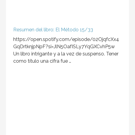
Resumen del libro: El Método 15/33
https://open.spotify.com/episode/02OjqfcXx4
GqDrtknjpNpF?si=JlN5OafISLy7YqGXCvhP5w
Un libro intrigante y a la vez de suspenso. Tener
como título una cifra fue …