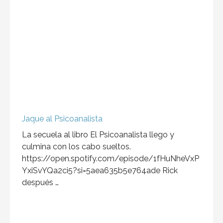
Jaque al Psicoanalista
La secuela al libro El Psicoanalista llego y
culmina con los cabo sueltos.
https://open.spotify.com/episode/1fHuNheVxP
YxiSvYQa2ci5?si=5aea635b5e764ade Rick
después …