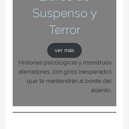
Suspenso y
Terror
ver más
Historias psicológicas y monstruos
aterradores, con giros inesperados
que te mantendrán al borde del
asiento.