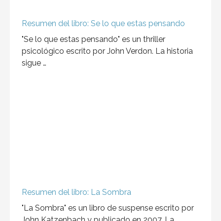
culmina con los cabo sueltos.
https://open.spotify.com/episode/1fHuNheVxP
YxiSvYQa2ci5?si=5aea635b5e764ade Rick
después …
Resumen del libro: El Psicoanalista
El Psicoanalista
https://open.spotify.com/episode/66ifc9mpTq
EDlXDwUSv16R Esta obra fue la primera que lei