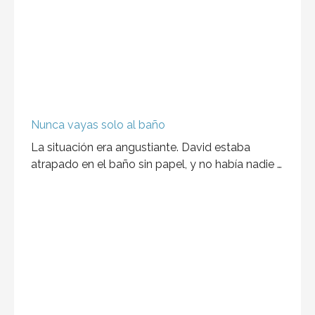
Christine
Esta novela es de mis favoritas del repertorio de
Stephen King y quizás no tan fan …
Jaque al Psicoanalista
La secuela al libro El Psicoanalista llego y