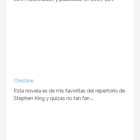
de el autor John Katzenbach y …
Resumen del libro: El Método 15/33
https://open.spotify.com/episode/02OjqfcXx4
GqDrtknjpNpF?si=JlN5OafISLy7YqGXCvhP5w
Un libro intrigante y a la vez de suspenso. Tener
como título una cifra fue …