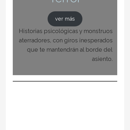
Descubre el Intrigante Mundo de “Juegos de
Ingenio” de John Katzenbach: Un Viaje al
Corazón del Suspenso Psicológico
Resumen del libro "Juegos de Ingenio":
Sumérgete en un Thriller Psicológico de
Suspenso Inigualable ¿Estás listo …