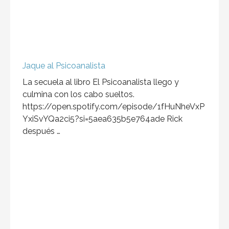
Resumen del libro: El Subastador
Disfrutando de sus excéntricos gustos, El
Subastador tiene también un gusto oculto y
psicopata, que aprovecha …
Los mejores 100 libros
Ahora podrás ir a tu librería
Gandhi, Porrúa o Sanborns
favorito.